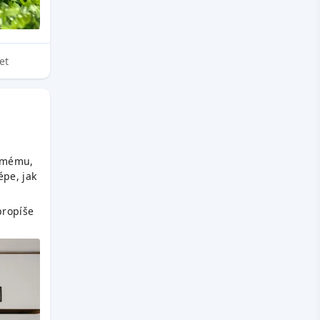
et
samému,
épe, jak
propíše