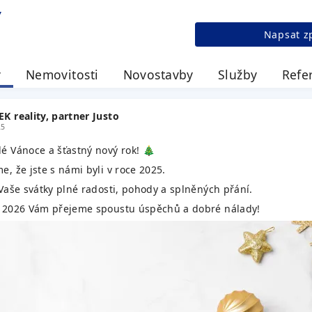
Napsat z
y
Nemovitosti
Novostavby
Služby
Refe
K reality, partner Justo
25
lé Vánoce a šťastný nový rok! 🎄
, že jste s námi byli v roce 2025.
 Vaše svátky plné radosti, pohody a splněných přání.
 2026 Vám přejeme spoustu úspěchů a dobré nálady!