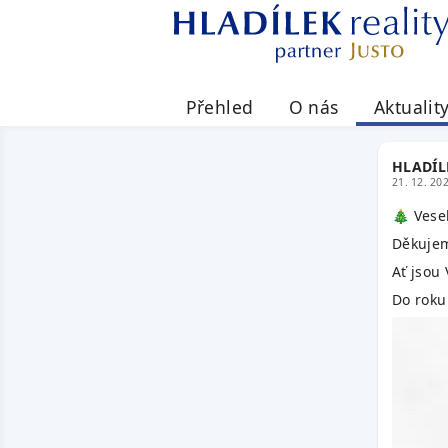
Přehled
O nás
Aktualit
HLADÍLE
21. 12. 20
🎄 Vese
Děkujeme
Ať jsou
Do roku