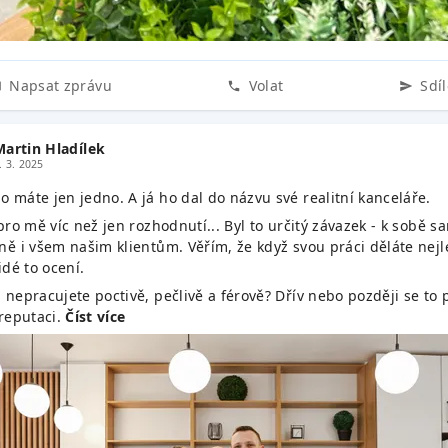
Napsat zprávu
Volat
Sdíl
Martin Hladílek
. 3. 2025
o máte jen jedno. A já ho dal do názvu své realitní kanceláře.
pro mě víc než jen rozhodnutí... Byl to určitý závazek - k sobě 
ně i všem našim klientům. Věřím, že když svou práci děláte nejl
idé to ocení.
 nepracujete poctivě, pečlivě a férově? Dřív nebo později se to 
 reputaci.
Číst více