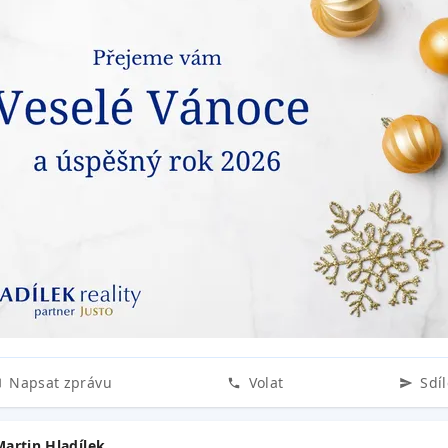
Napsat zprávu
Volat
Sdíl
Martin Hladílek