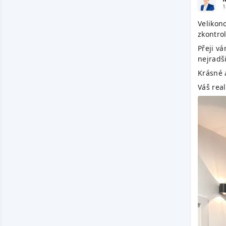
1
Velikon
zkontro
Přeji vá
nejradši
Krásné 
Váš rea