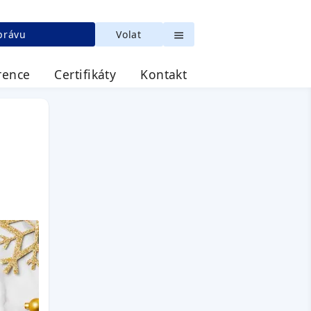
právu
Volat
rence
Certifikáty
Kontakt