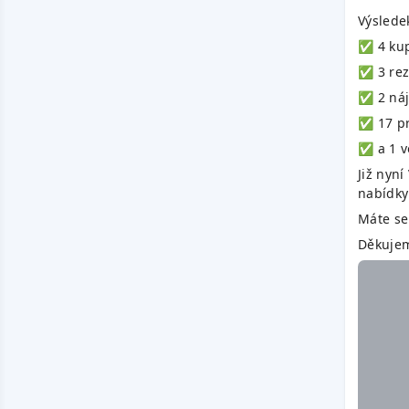
Výslede
✅ 4 kup
✅ 3 rez
✅ 2 ná
✅ 17 pr
✅ a 1 v
Již nyn
nabídky
Máte se 
Děkujem