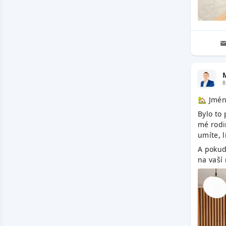
8
🏡 Jmén
Bylo to 
mé rodi
umíte, l
A pokud
na vaší