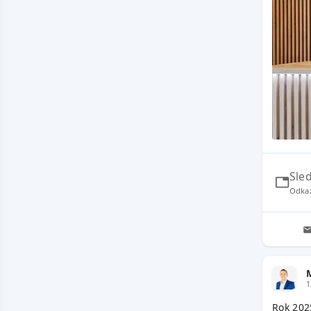
Sle
Odka
1
Rok 202