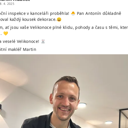
8. 4. 2025
oční inspekce v kanceláři proběhla! 🐣 Pan Antonín důkladně
loval každý kousek dekorace.😄
m, ať jsou vaše Velikonoce plné klidu, pohody a času s těmi, kte
. 💛
a veselé Velikonoce! 🐰
litní makléř Martin