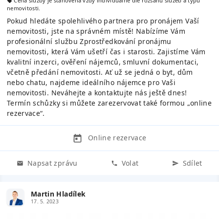
Cena služby je stanovena vždy individuálně dle rozsahu služeb a typu
nemovitosti.
Pokud hledáte spolehlivého partnera pro pronájem Vaší
nemovitosti, jste na správném místě! Nabízíme Vám
profesionální službu Zprostředkování pronájmu
nemovitosti, která Vám ušetří čas i starosti. Zajistíme Vám
kvalitní inzerci, ověření nájemců, smluvní dokumentaci,
včetně předání nemovitosti. Ať už se jedná o byt, dům
nebo chatu, najdeme ideálního nájemce pro Vaši
nemovitosti. Neváhejte a kontaktujte nás ještě dnes!
Termín schůzky si můžete zarezervovat také formou „online
rezervace“.
Online rezervace
Napsat zprávu
Volat
Sdílet
Martin Hladílek
17. 5. 2023